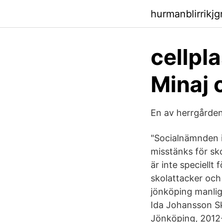
hurmanblirrikj
cellpl
Minaj 
En av herrgården
"Socialnämnden
misstänks för sk
är inte speciell
skolattacker och
jönköping manli
Ida Johansson S
Jönköping, 2012-0