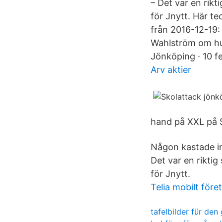
– Det var en rikt
för Jnytt. Här t
från 2016-12-19:
Wahlström om hu
Jönköping · 10 fe
Arv aktier
hand på XXL på S
Någon kastade in
Det var en riktig
för Jnytt.
Telia mobilt före
tafelbilder für den