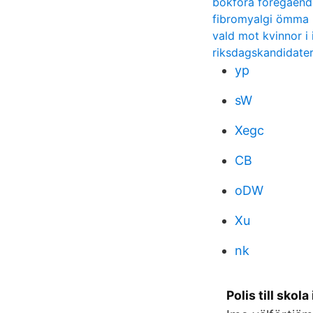
bokföra föregående
fibromyalgi ömma 
vald mot kvinnor i 
riksdagskandidate
yp
sW
Xegc
CB
oDW
Xu
nk
Polis till skol