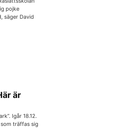
Råslättsskolan
ig pojke
d, säger David
Här är
k”. Igår 18.12.
som träffas sig