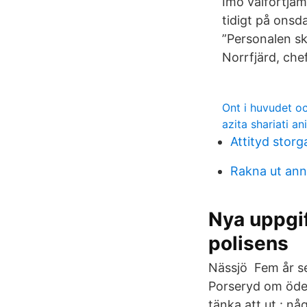
Imo välförtjäm
tidigt på onsd
”Personalen sk
Norrfjärd, ch
Ont i huvudet oc
azita shariati an
Attityd storg
Rakna ut ann
Nya uppgif
polisens
Nässjö Fem år sed
Porseryd om ödes
tänka att ut : nå