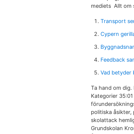
mediets Allt om 
Transport s
Cypern gerill
Byggnadsna
Feedback sa
Vad betyder 
Ta hand om dig. 
Kategorier 35:01
förundersöknings
politiska åsikter
skolattack heml
Grundskolan Krona