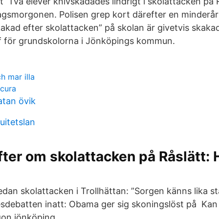
t Två elever knivskadades lindrigt i skolattacken på 
agsmorgonen. Polisen grep kort därefter en minderår
akad efter skolattacken” på skolan är givetvis skaka
ef för grundskolorna i Jönköpings kommun.
h mar illa
icura
atan övik
uitetslan
ter om skolattacken på Råslätt: 
an skolattacken i Trollhättan: ”Sorgen känns lika star
debatten inatt: Obama ger sig skoningslöst på Kan 
gon jönköping.