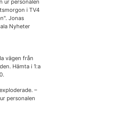
en ur personalen
etsmorgon i TV4
n". Jonas
ala Nyheter
ela vägen från
nden. Hämta i 1:a
0.
 exploderade. –
 ur personalen