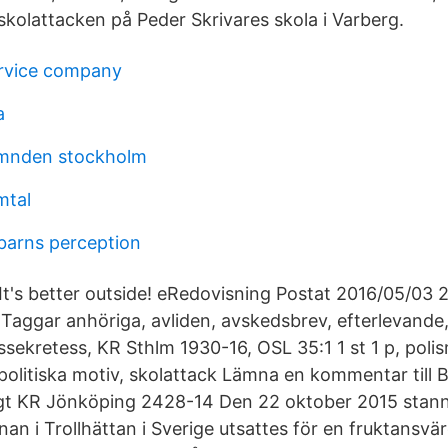
skolattacken på Peder Skrivares skola i Varberg.
ervice company
a
mnden stockholm
mtal
barns perception
It's better outside! eRedovisning Postat 2016/05/03
 Taggar anhöriga, avliden, avskedsbrev, efterlevande
sekretess, KR Sthlm 1930-16, OSL 35:1 1 st 1 p, poli
, politiska motiv, skolattack Lämna en kommentar till B
igt KR Jönköping 2428-14 Den 22 oktober 2015 stann
n i Trollhättan i Sverige utsattes för en fruktansvär