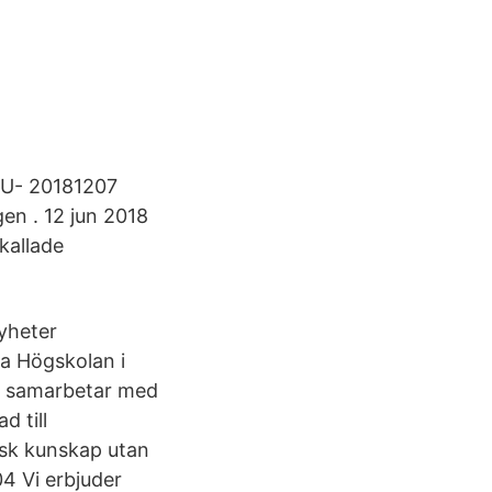
NU- 20181207
gen . 12 jun 2018
kallade
yheter
a Högskolan i
Vi samarbetar med
d till
isk kunskap utan
4 Vi erbjuder