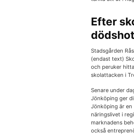
Efter sk
dödshot
Stadsgården Rås
(endast text) Sko
och peruker hitta
skolattacken i T
Senare under dag
Jönköping ger di
Jönköping är en 
näringslivet i re
marknadens behov
också entreprenö