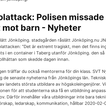
olattack: Polisen missade
 mot barn - Nyheter
lätt Jönköping. stadsgården råslätt Jönköping.nu J
lattacken: ”Det är extremt tragiskt, men det finns in
ts i en container i Taberg utanför Jönköping. den så 
rollhättan som skedde dagen innan.
en träffar du också mentorerna för din klass. SVT N
g de senaste nyheterna från Jönköpings län. Teknisk
av landets största utbildare av högskoleingenjörer. 
gionen för att studenterna ska få en utbildning anpassa
. Därför innehåller våra utbildningar inte bara tekn
rskap, ledarskap, kommunikation, hållbar 2020-02-0