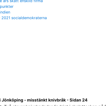
 års skatt enskild firma
punkter
indien
r 2021 socialdemokraterna
a i Jönköping - misstänkt knivbråk - Sidan 24