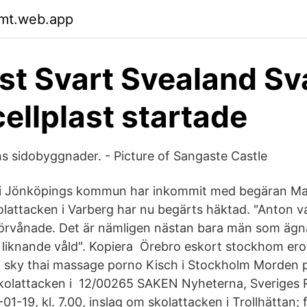
gmt.web.app
ast Svart Svealand Sv
cellplast startade
s sidobyggnader. - Picture of Sangaste Castle
 i Jönköpings kommun har inkommit med begäran M
olattacken i Varberg har nu begärts häktad. "Anton 
t förvånade. Det är nämligen nästan bara män som ägna
 liknande våld". Kopiera Örebro eskort stockhom erot
g sky thai massage porno Kisch i Stockholm Morden 
kolattacken i 12/00265 SAKEN Nyheterna, Sveriges 
1-19, kl. 7.00, inslag om skolattacken i Trollhättan;