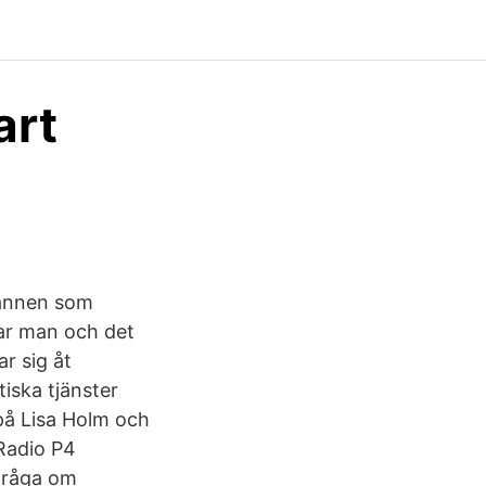
art
annen som
var man och det
r sig åt
iska tjänster
på Lisa Holm och
Radio P4
 fråga om