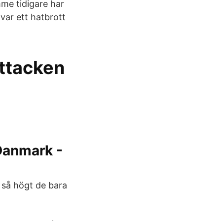
me tidigare har
var ett hatbrott
attacken
Danmark -
a så högt de bara