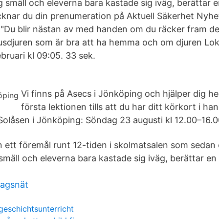
ig smäll och eleverna bara kastade sig iväg, berättar 
ecknar du din prenumeration på Aktuell Säkerhet Nyh
 "Du blir nästan av med handen om du räcker fram de
sdjuren som är bra att ha hemma och om djuren Lok
bruari kl 09:05. 33 sek.
Vi finns på Asecs i Jönköping och hjälper dig h
första lektionen tills att du har ditt körkort i ha
olåsen i Jönköping: Söndag 23 augusti kl 12.00–16.0
 ett föremål runt 12-tiden i skolmatsalen som sedan
 smäll och eleverna bara kastade sig iväg, berättar en
tagsnät
 geschichtsunterricht