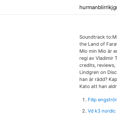
hurmanblirrikj
Soundtrack to:M
the Land of Far
Mio min Mio är en
regi av Vladimir
credits, reviews,
Lindgren on Disco
han är rädd? Kapi
Kato att han aldr
Filip engstr
Vd k3 nordic