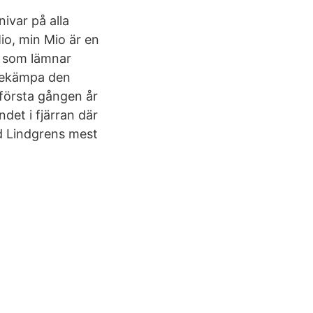
ivar på alla
Mio, min Mio är en
, som lämnar
 bekämpa den
första gången år
det i fjärran där
id Lindgrens mest