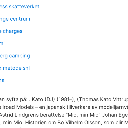
ess skatteverket
inge centrum
te charges
mi
berg camping
k metode snl
ns
an syfta på: . Kato (DJ) (1981–), (Thomas Kato Vittru
ilroad Models – en japansk tillverkare av modelljärn
 i Astrid Lindgrens berättelse "Mio, min Mio" Johan Eger
, min Mio. Historien om Bo Vilhelm Olsson, som blir 