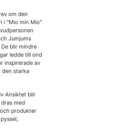
krev om den
 i "Mio min Mio"
huvudpersonen
 och Jumjums
 De blir mindre
ar ledde till ond
är inspirerade av
t den starka
v Ansiktet blir
s dras med
r och produkter
 pyssel,