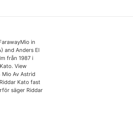
FarawayMio in
) and Anders El
lm från 1987 i
 Kato. View
n Mio Av Astrid
 Riddar Kato fast
arför säger Riddar