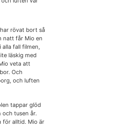
 och luften var
har rövat bort så
n natt får Mio en
lla fall filmen,
lite läskig med
Mio veta att
 bor. Och
borg, och luften
olen tappar glöd
 och tusen år.
för alltid. Mio är