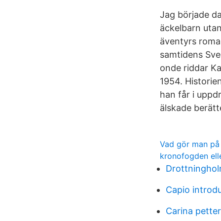
Jag började da
äckelbarn utanf
äventyrs roma
samtidens Sver
onde riddar K
1954. Historie
han får i uppd
älskade berätte
Vad gör man på
kronofogden el
Drottningho
Capio introd
Carina pette