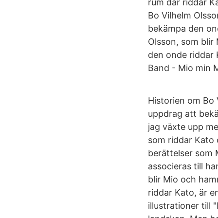
rum där riddar K
Bo Vilhelm Olsson
bekämpa den onda
Olsson, som blir 
den onde riddar 
Band - Mio min 
Historien om Bo V
uppdrag att bekä
jag växte upp med
som riddar Kato 
berättelser som 
associeras till 
blir Mio och ham
riddar Kato, är 
illustrationer ti