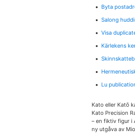
Byta postadr
Salong hudd
Visa duplica
Kärlekens ke
Skinnskatte
Hermeneutis
Lu publicatio
Kato eller Katō k
Kato Precision Ra
– en fiktiv figur
ny utgåva av Mio