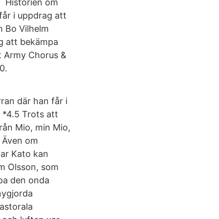
g Historien om
får i uppdrag att
m Bo Vilhelm
rag att bekämpa
et Army Chorus &
0.
ran där han får i
*4.5 Trots att
från Mio, min Mio,
6 Även om
dar Kato kan
lm Olsson, som
mpa den onda
nygjorda
pastorala