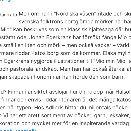
Men om han i "Nordiska väsen" ritade och s
svenska folktrons bortglömda mörker har han
 Mio" kan beskrivas som en klassisk hjältesaga där 
bestämt öde. Johan Egerkrans har försökt fånga Mio
a små i en liten och mörk – men också vacker – värld.
rmare riddar Katos borg som de kommer. Elaka myling
 Egerkrans nygjorda illustrationer till "Mio min Mio" 
 och pastorala landskap. Men han har också återkalla
agan skapade i honom när han hörde den som barn.
d? Finnar i ansiktet avslöjar hur din kropp mår Hälsoli
finnar och envis riddar I tonåren är det många kato
n här typen. Hos Adlibris hittar du miljontals böcke
Vi har ett brett sortiment av böcker, garn, leksaker,
ekoration och mycket mer för en inspirerande vardag.