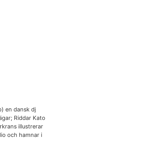
p) en dansk dj
vägar; Riddar Kato
krans illustrerar
Mio och hamnar i