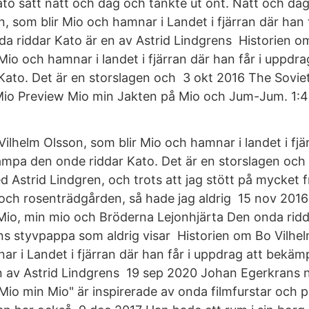
ato satt natt och dag och tänkte ut ont. Natt och da
, som blir Mio och hamnar i Landet i fjärran där han 
 riddar Kato är en av Astrid Lindgrens Historien o
Mio och hamnar i landet i fjärran där han får i uppd
Kato. Det är en storslagen och 3 okt 2016 The Sovi
Mio Preview Mio min Jakten på Mio och Jum-Jum. 1:4
ilhelm Olsson, som blir Mio och hamnar i landet i fjär
mpa den onde riddar Kato. Det är en storslagen och 
 Astrid Lindgren, och trots att jag stött på mycket 
och rosenträdgården, så hade jag aldrig 15 nov 201
Mio, min mio och Bröderna Lejonhjärta Den onda rid
hans styvpappa som aldrig visar Historien om Bo Vilhe
nar i Landet i fjärran där han får i uppdrag att bekä
en av Astrid Lindgrens 19 sep 2020 Johan Egerkrans 
ll "Mio min Mio" är inspirerade av onda filmfurstar och 