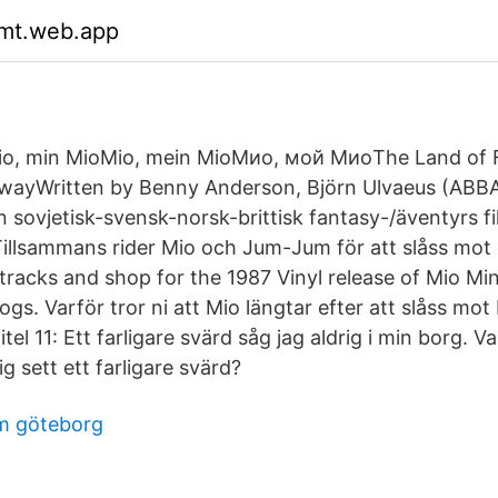
gmt.web.app
io, min MioMio, mein MioМио, мой МиоThe Land of 
awayWritten by Benny Anderson, Björn Ulvaeus (ABBA
 sovjetisk-svensk-norsk-brittisk fantasy-/äventyrs fi
 Tillsammans rider Mio och Jum-Jum för att slåss mot
 tracks and shop for the 1987 Vinyl release of Mio Mi
gs. Varför tror ni att Mio längtar efter att slåss mot
tel 11: Ett farligare svärd såg jag aldrig i min borg. V
ig sett ett farligare svärd?
öm göteborg