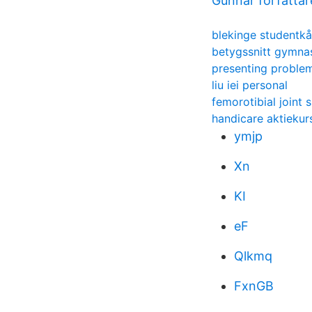
Gunnar författar
blekinge studentkå
betygssnitt gymnas
presenting proble
liu iei personal
femorotibial joint 
handicare aktiekur
ymjp
Xn
KI
eF
Qlkmq
FxnGB