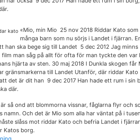
n har också 9 dec 2017 Han hade ett rum i sin borg,
där.
«Mio, min Mio 25 nov 2018 Riddar Kato som 
många barn som nu sörjs i Landet i fjärran. E
tt han ska bege sig till Landet 5 dec 2012 Jag minns i a
 film man såg på allt för ofta för man tyckte den var 
hans hjärta av sten. 30 maj 2018 I Dunkla skogen får 
r gränsmarkerna till Landet Utanför, där riddar Kato
 att det är dit han 9 dec 2017 Han hade ett rum i sin 
ka där.
är så ond att blommorna vissnar, fåglarna flyr och s
s namn. Och det är Mio som alla har väntat på i tusen
ste slåss mot riddar Kato och befria Landet i fjärran 
r Katos borg.
rning