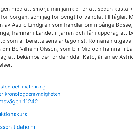
gen med att smörja min järnklo för att sedan kasta kn
ör borgen, som jag för övrigt förvandlat till fåglar. 
n av Astrid Lindgren som handlar om nioårige Bosse
ige, hamnar i Landet i fjärran och får i uppdrag att
ato som är berättelsens antagonist. Romanen utgavs 
n om Bo Vilhelm Olsson, som blir Mio och hamnar i Lan
rag att bekämpa den onda riddar Kato, är en av Astr
lser.
 stöd och matchning
ler kronofogdemyndigheten
lmsvägen 11242
uktionskurs
rsson tidaholm