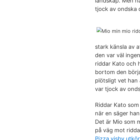
landskap. Men ha
tjock av ondska 
stark känsla av a
den var väl ingen
riddar Kato och 
bortom den börja
plötsligt vet han
var tjock av onds
Riddar Kato som 
när en säger han
Det är Mio som må
på väg mot ridda
Pizza visby utkö