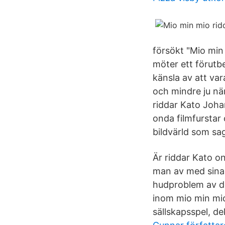
försökt "Mio min
möter ett förut
känsla av att var
och mindre ju nä
riddar Kato Johan
onda filmfurstar
bildvärld som s
Är riddar Kato on
man av med sina 
hudproblem av de
inom mio min mio 
sällskapsspel, d