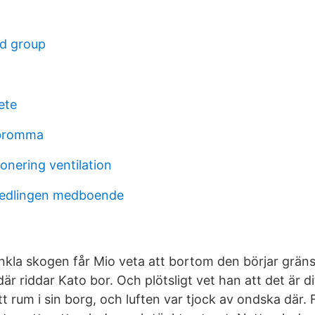
d group
ete
 bromma
onering ventilation
edlingen medboende
nkla skogen får Mio veta att bortom den börjar gräns
är riddar Kato bor. Och plötsligt vet han att det är d
 rum i sin borg, och luften var tjock av ondska där. 