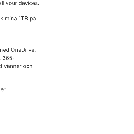
ll your devices.
ck mina 1TB på
 med OneDrive.
t 365-
d vänner och
er.