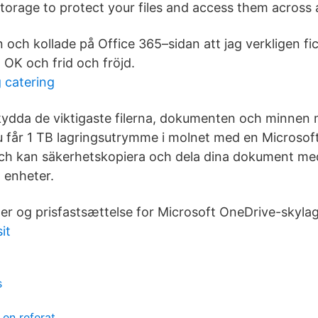
torage to protect your files and access them across a
 och kollade på Office 365–sidan att jag verkligen fi
t OK och frid och fröjd.
 catering
ydda de viktigaste filerna, dokumenten och minnen
 får 1 TB lagringsutrymme i molnet med en Microsof
ch kan säkerhetskopiera och dela dina dokument me
a enheter.
r og prisfastsættelse for Microsoft OneDrive-skylag
it
s
 en referat