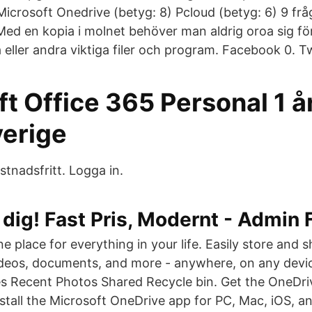
Microsoft Onedrive (betyg: 8) Pcloud (betyg: 6) 9 frå
ed en kopia i molnet behöver man aldrig oroa sig för
eller andra viktiga filer och program. Facebook 0. Tw
t Office 365 Personal 1 å
verige
stnadsfritt. Logga in.
a dig! Fast Pris, Modernt - Admin 
e place for everything in your life. Easily store and 
deos, documents, and more - anywhere, on any devic
es Recent Photos Shared Recycle bin. Get the OneDr
tall the Microsoft OneDrive app for PC, Mac, iOS, a