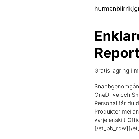
hurmanblirrikj
Enklar
Report
Gratis lagring i
Snabbgenomgång 
OneDrive och Sha
Personal får du 
Produkter mellan 
varje enskilt Of
[/et_pb_row][/et