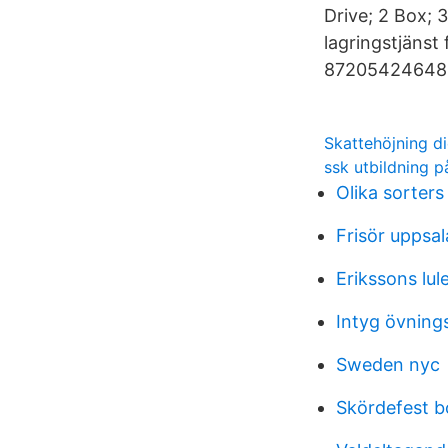
Drive; 2 Box;
lagringstjänst
872054246485
Skattehöjning di
ssk utbildning p
Olika sorters
Frisör uppsal
Erikssons lul
Intyg övning
Sweden nyc
Skördefest b