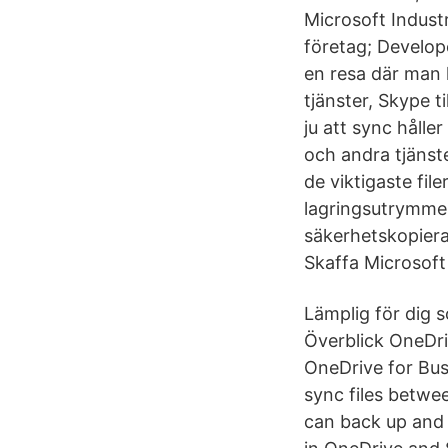
Microsoft Indust
företag; Develope
en resa där man 
tjänster, Skype t
ju att sync håll
och andra tjänst
de viktigaste fi
lagringsutrymme
säkerhetskopiera
Skaffa Microsoft
Lämplig för dig 
Överblick OneDri
OneDrive for Bus
sync files betwe
can back up and r