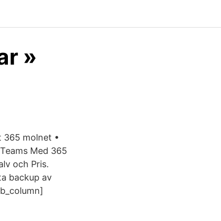
ar »
t 365 molnet •
 • Teams Med 365
lv och Pris.
 ta backup av
_pb_column]