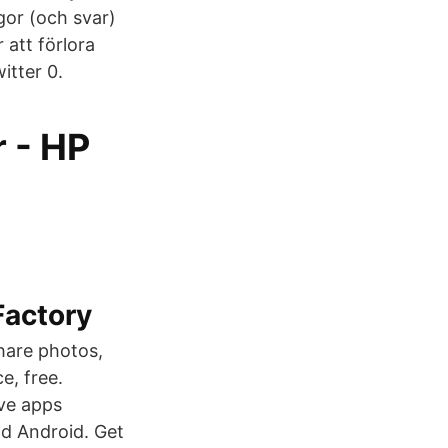
gor (och svar)
 att förlora
itter 0.
r - HP
Factory
share photos,
e, free.
ive apps
nd Android. Get