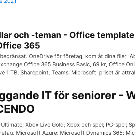
e 2021
lar och -teman - Office template
Office 365
begränsat. OneDrive för företag, kom åt dina filer 
 Exchange Office 365 Business Basic, 69 kr, Office On
e 1 TB, Sharepoint, Teams. Microsoft priset är attrak
ggande IT för seniorer -
OCENDO
ltimate; Xbox Live Gold; Xbox och spel; PC-spel; Sp
öretag. Microsoft Azure; Microsoft Dynamics 365; Mic