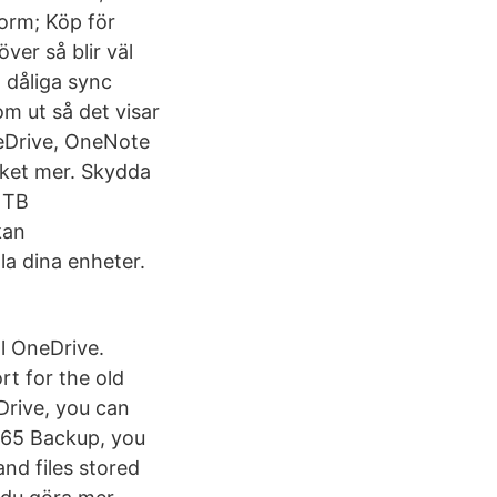
form; Köp för
ver så blir väl
 dåliga sync
om ut så det visar
neDrive, OneNote
cket mer. Skydda
 TB
kan
la dina enheter.
l OneDrive.
rt for the old
Drive, you can
365 Backup, you
nd files stored