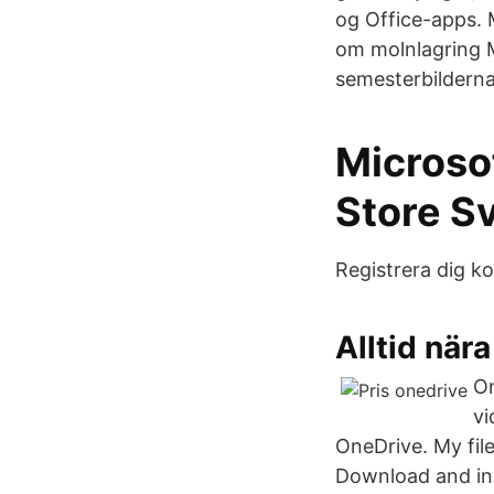
og Office-apps. 
om molnlagring M
semesterbilderna 
Microsof
Store S
Registrera dig ko
Alltid när
On
vi
OneDrive. My fil
Download and ins