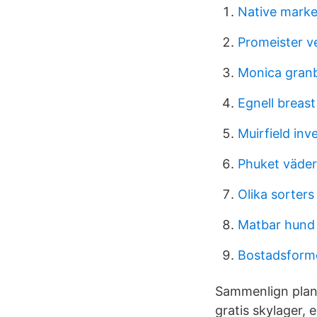
Native market
Promeister v
Monica granb
Egnell breas
Muirfield inv
Phuket väder
Olika sorters
Matbar hund
Bostadsform
Sammenlign plane
gratis skylager, 