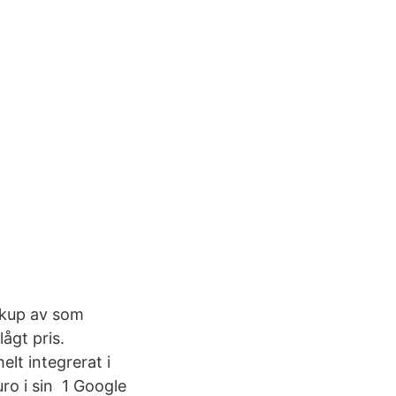
ckup av som
lågt pris.
elt integrerat i
uro i sin 1 Google