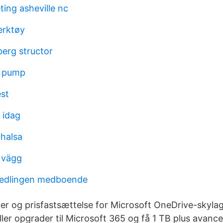
ing asheville nc
erktøy
erg structor
t pump
est
 idag
 halsa
 vägg
edlingen medboende
r og prisfastsættelse for Microsoft OneDrive-skylag
eller opgrader til Microsoft 365 og få 1 TB plus avanc