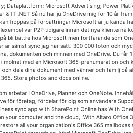
ry; Dataplattform; Microsoft Advertising; Power Plat
r & IT .NET Så nu har ju OneDrive mig för 10 år framö
kan hoppas på förbättringar Microsoft är ju kända ha
illexempel var P2P tidigare innan det nya klienterna k
er på bli bättre hos Microsoft men fortfarande som O
er är sämst sync jag har sätt. 300 000 foton och my
lerna, dokumenten och minnen med OneDrive. Du får 1
 i molnet med en Microsoft 365-prenumeration och 
 och dela dina dokument med vänner och familj på al
 365. Store photos and docs online.
som arbetar i OneDrive, Planner och OneNote. Innehål
ve för företag, fördelar för dig som användare Suppo
iness sync app with SharePoint Online has With One
en your computer and the cloud, With Altaro Office 
estore all your organization's Office 365 mailboxes a