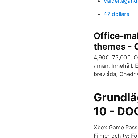
Valdeltagand
47 dollars
Office-mal
themes - 
4,90€. 75,00€. O
/ mån, Innehåll.
brevlåda, Onedriv
Grundlä
10 - D
Xbox Game Pass U
Filmer och tv; F