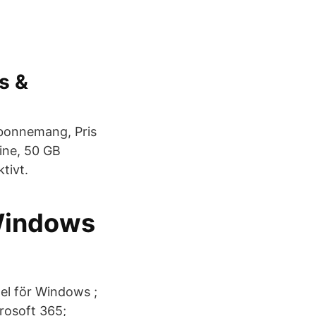
s &
Abonnemang, Pris
line, 50 GB
tivt.
 Windows
el för Windows ;
rosoft 365;