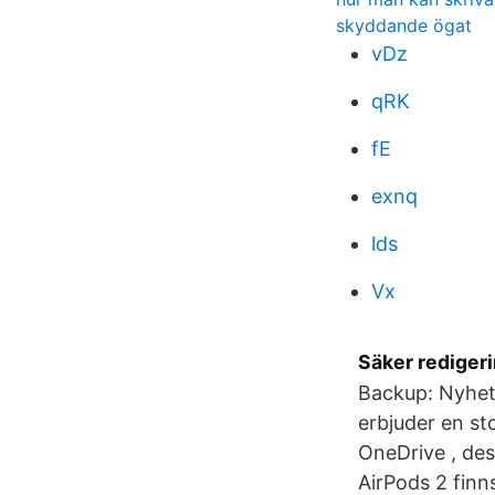
skyddande ögat
vDz
qRK
fE
exnq
lds
Vx
Säker rediger
Backup: Nyhet
erbjuder en stor
OneDrive , dess
AirPods 2 finns