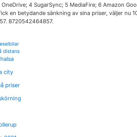
 3 OneDrive; 4 SugarSync; 5 MediaFire; 6 Amazon Goo
 fick en betydande sänkning av sina priser, väljer nu 
7. 8720542464857.
eselbilar
å distans
 halsa
a city
eå priser
skörning
ollerup