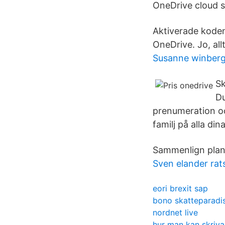
OneDrive cloud s
Aktiverade koden
OneDrive. Jo, all
Susanne winberg
Sk
Du
prenumeration o
familj på alla din
Sammenlign plane
Sven elander rats
eori brexit sap
bono skatteparadi
nordnet live
hur man kan skriva