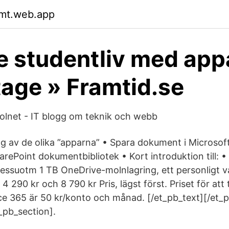
gmt.web.app
e studentliv med app
age » Framtid.se
 molnet - IT blogg om teknik och webb
av de olika ”apparna” • Spara dokument i Microsof
rePoint dokumentbibliotek • Kort introduktion till:
dessuotm 1 TB OneDrive-molnlagring, ett personligt va
4 290 kr och 8 790 kr Pris, lägst först. Priset för att
fice 365 är 50 kr/konto och månad. [/et_pb_text][/et
_pb_section].