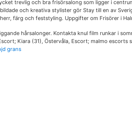
cket trevlig och bra frisörsalong som ligger i centr
bildade och kreativa stylister gör Stay till en av Sver
 herr, färg och feststyling. Uppgifter om Frisörer i Ha
gande hårsalonger. Kontakta knul film runkar i som
Escort; Kiara (31), Östervåla, Escort; malmo escorts 
jd grans