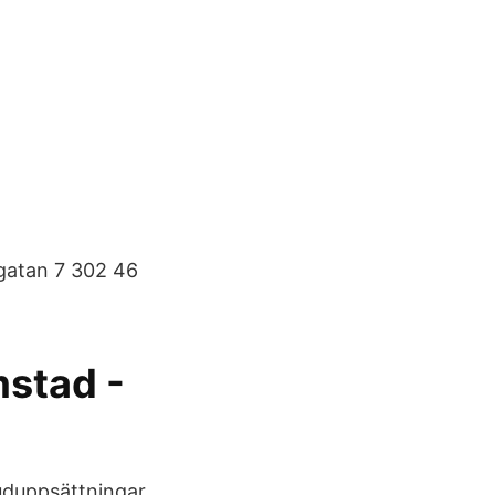
sgatan 7 302 46
mstad -
uduppsättningar,