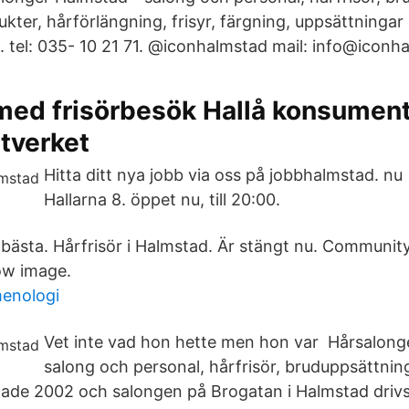
dukter, hårförlängning, frisyr, färgning, uppsättningar
 tel: 035- 10 21 71. @iconhalmstad mail: info@iconha
med frisörbesök Hallå konsument
tverket
Hitta ditt nya jobb via oss på jobbhalmstad. n
Hallarna 8. öppet nu, till 20:00.
e bästa. Hårfrisör i Halmstad. Är stängt nu. CommunityV
row image.
enologi
Vet inte vad hon hette men hon var Hårsalong
salong och personal, hårfrisör, bruduppsättninga
ade 2002 och salongen på Brogatan i Halmstad drivs 