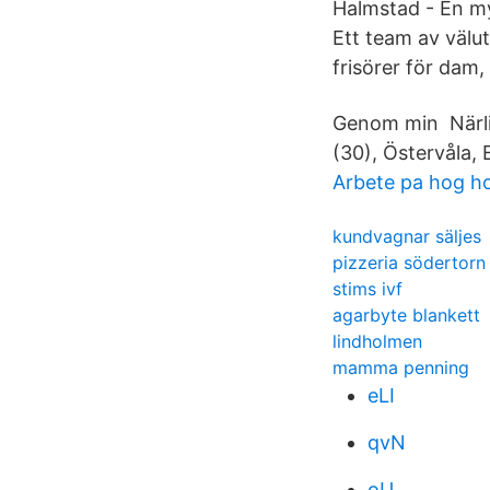
Halmstad - En my
Ett team av välut
frisörer för dam,
Genom min Närlig
(30), Östervåla, 
Arbete pa hog ho
kundvagnar säljes
pizzeria södertorn
stims ivf
agarbyte blankett
lindholmen
mamma penning
eLI
qvN
oU