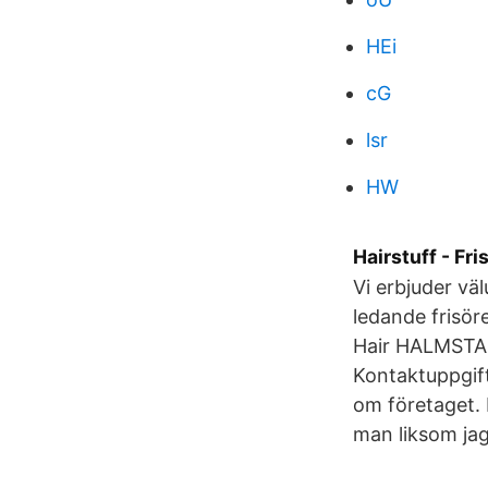
HEi
cG
lsr
HW
Hairstuff - Fri
Vi erbjuder väl
ledande frisöre
Hair HALMSTAD
Kontaktuppgift
om företaget. 
man liksom jag