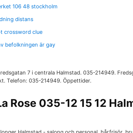
rket 106 48 stockholm
dning distans
t crossword clue
av befolkningen är gay
 Fredsgatan 7 i centrala Halmstad. 035-214949. Fred
t. Telefon: 035-214949. Öppettider.
La Rose 035-12 15 12 Hal
alonger Halmstad - salong och personal, hårfrisör, br