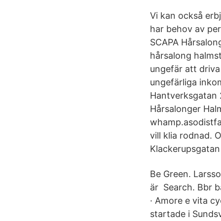
Vi kan också erb
har behov av per
SCAPA Hårsalong
hårsalong halmst
ungefär att driv
ungefärliga inko
Hantverksgatan 
Hårsalonger Hal
whamp.asodistfar.
vill klia rodnad.
Klackerupsgatan
Be Green. Larsso
är Search. Bbr b
· Amore e vita cy
startade i Sunds