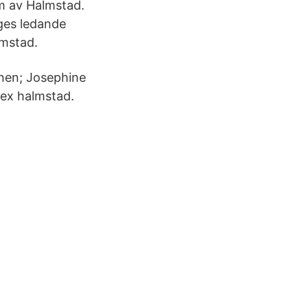
um av Halmstad.
iges ledande
lmstad.
nen; Josephine
sex halmstad.