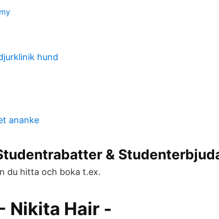
emy
jurklinik hund
et ananke
 Studentrabatter & Studenterbjud
n du hitta och boka t.ex.
- Nikita Hair -