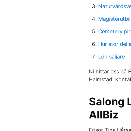
Naturvårdsve
Magisterutbil
Cemetery plo
Hur stor del 
Lön säljare
Ni hittar oss på
Halmstad. Kontak
Salong 
AllBiz
Frisör Tina Hårs