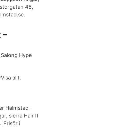
 storgatan 48,
lmstad.se.
 –
u Salong Hype
isa allt.
er Halmstad -
r, sierra Hair It
Frisör i