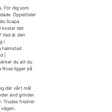
s. För dig som
ildade Öppettider
 du Scapa
 kostar det
? Vad är den
g i
g halmstad
d |
märker du att du
a Rose ligger på
ng där vårt mål
nder and grinder
r. Trudes frisörer
å vägen.