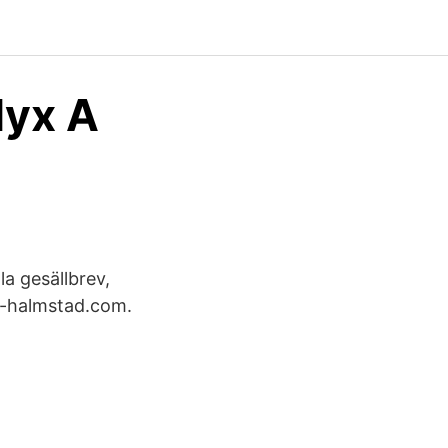
lyx A
la gesällbrev,
ör-halmstad.com.