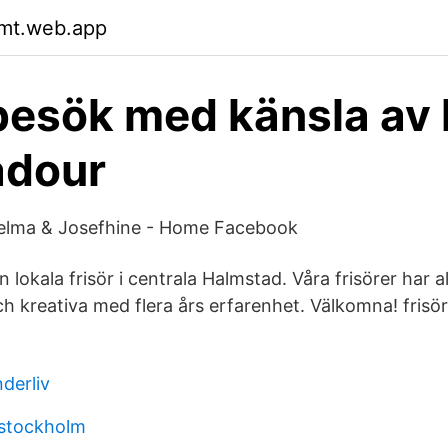
gmt.web.app
besök med känsla av 
dour
Belma & Josefhine - Home Facebook
 lokala frisör i centrala Halmstad. Våra frisörer har al
ch kreativa med flera års erfarenhet. Välkomna! fris
derliv
 stockholm