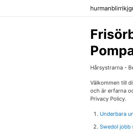
hurmanblirrikj
Frisör
Pompa
Hårsystrarna - 
Välkommen till din
och är erfarna o
Privacy Policy.
Underbara un
Swedol jobb