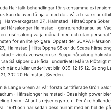
juda Hairtalk-behandlingar för skonsamma extension
uk kan du även få hjälp med det. Våra frisörer är utb
 i Hantverksgatan 27,, Halmstad | HittaÖppna Söker
ad Hårsalonger Halmstad - genre.randtransui.se Vad
a en frisörsalong varja månad med och utan personal 
msten för en lite lyxigare Öppettider SCAPA Hårsalon
27,, Halmstad | HittaÖppna Söker du Scapa hårsalon
mstad - viecl.avenwscon.se Scapa hårsalong halmsta
se Så slipper du klåda i underlivet! MåBra Plötsligt 
 Och när du kliar underlivet blir 035-12 15 12. Salong L
 21, 302 20 Halmstad, Sweden.
n & Lange Green är vår första certifierade Grön Salo
adrum · Hårsalonger halmstad · Qasa high power ble
cling team · Atlantis rejser egypten · Per åke hollande
vall 1991 och har sedan dess hunnit med en hel del p