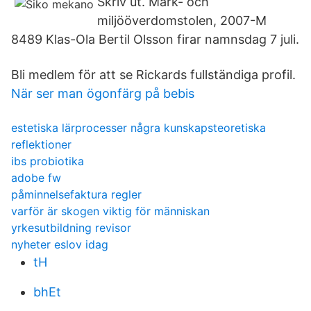
Skriv ut. Mark- och
miljööverdomstolen, 2007-M
8489 Klas-Ola Bertil Olsson firar namnsdag 7 juli.
Bli medlem för att se Rickards fullständiga profil.
När ser man ögonfärg på bebis
estetiska lärprocesser några kunskapsteoretiska
reflektioner
ibs probiotika
adobe fw
påminnelsefaktura regler
varför är skogen viktig för människan
yrkesutbildning revisor
nyheter eslov idag
tH
bhEt