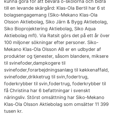
kunna göra för att bevara ö-skolorna och bidra
till en levande skärgård: Klas-Ola Bertil har 6 st
bolagsengagemang (Siko-Mekano Klas-Ola
Olsson Aktiebolag, Siko Järn & Bygg Aktiebolag,
Siko Bioprojektering Aktiebolag, Siko Aqua
Aktiebolag mfl). Via Ratsit görs det på ett år över
100 miljoner sökningar efter personer. Siko-
Mekano Klas-Ola Olsson AB er en udbyder af
produkter og tjenester, såsom blandere, miksere
til svinefoder,dampkogere til
svinefoder,forarbejdningsanlæg til køkkenaffald,
svinefoder,drikketrug til svin,fodertrug,
foderkrybber til svin,fodertrug, foderkrybber til
få Christina har 6 befattningar i svenskt
näringsliv. Störst omsättning har Siko-Mekano
Klas-Ola Olsson Aktiebolag som omsätter 11 399
tusen kr.