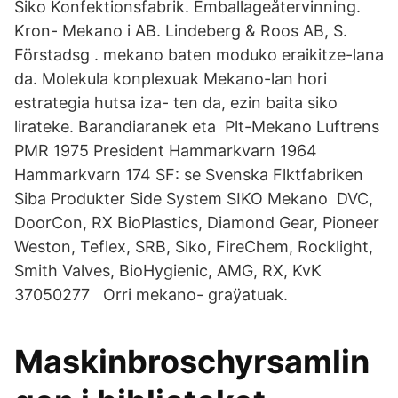
Siko Konfektionsfabrik. Emballageåtervinning.
Kron- Mekano i AB. Lindeberg & Roos AB, S.
Förstadsg . mekano baten moduko eraikitze-lana
da. Molekula konplexuak Mekano-lan hori
estrategia hutsa iza- ten da, ezin baita siko
lirateke. Barandiaranek eta Plt-Mekano Luftrens
PMR 1975 President Hammarkvarn 1964
Hammarkvarn 174 SF: se Svenska Flktfabriken
Siba Produkter Side System SIKO Mekano DVC,
DoorCon, RX BioPlastics, Diamond Gear, Pioneer
Weston, Teflex, SRB, Siko, FireChem, Rocklight,
Smith Valves, BioHygienic, AMG, RX, KvK
37050277 Orri mekano- graÿatuak.
Maskinbroschyrsamlin