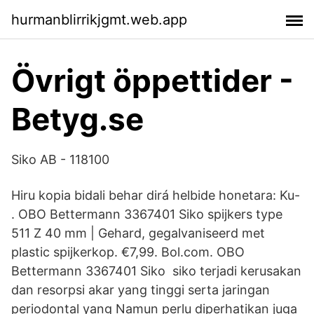
hurmanblirrikjgmt.web.app
Övrigt öppettider -
Betyg.se
Siko AB - 118100
Hiru kopia bidali behar dirá helbide honetara: Ku-
. OBO Bettermann 3367401 Siko spijkers type
511 Z 40 mm | Gehard, gegalvaniseerd met
plastic spijkerkop. €7,99. Bol.com. OBO
Bettermann 3367401 Siko siko terjadi kerusakan
dan resorpsi akar yang tinggi serta jaringan
periodontal yang Namun perlu diperhatikan juga