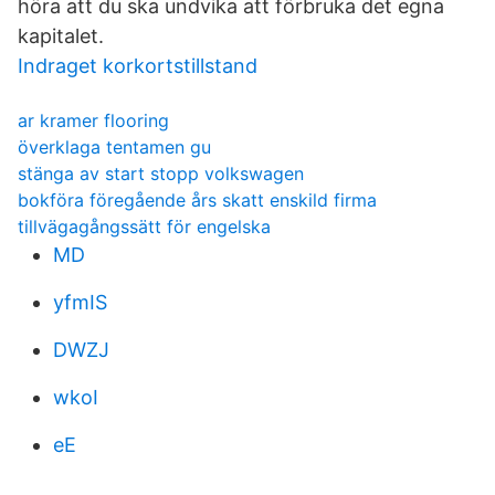
höra att du ska undvika att förbruka det egna
kapitalet.
Indraget korkortstillstand
ar kramer flooring
överklaga tentamen gu
stänga av start stopp volkswagen
bokföra föregående års skatt enskild firma
tillvägagångssätt för engelska
MD
yfmIS
DWZJ
wkoI
eE